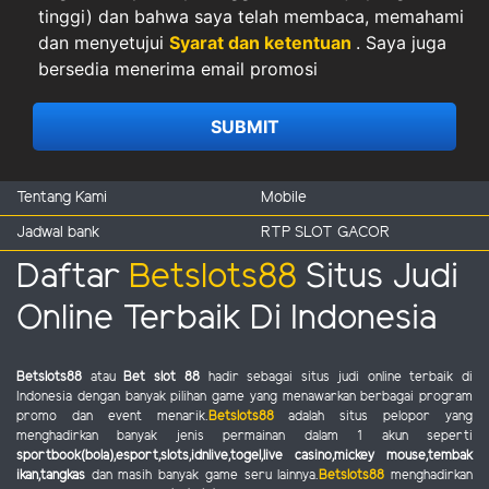
tinggi) dan bahwa saya telah membaca, memahami
dan menyetujui
Syarat dan ketentuan
. Saya juga
bersedia menerima email promosi
SUBMIT
Tentang Kami
Mobile
Jadwal bank
RTP SLOT GACOR
Daftar
Betslots88
Situs Judi
Online Terbaik Di Indonesia
Betslots88
atau
Bet slot 88
hadir sebagai situs judi online terbaik di
Indonesia dengan banyak pilihan game yang menawarkan berbagai program
promo dan event menarik.
Betslots88
adalah situs pelopor yang
menghadirkan banyak jenis permainan dalam 1 akun seperti
sportbook(bola),esport,slots,idnlive,togel,live casino,mickey mouse,tembak
ikan,tangkas
dan masih banyak game seru lainnya.
Betslots88
menghadirkan